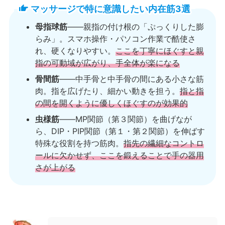
マッサージで特に意識したい内在筋3選
母指球筋
——親指の付け根の「ぷっくりした膨
らみ」。スマホ操作・パソコン作業で酷使さ
れ、硬くなりやすい。
ここを丁寧にほぐすと親
指の可動域が広がり、手全体が楽になる
骨間筋
——中手骨と中手骨の間にある小さな筋
肉。指を広げたり、細かい動きを担う。
指と指
の間を開くように優しくほぐすのが効果的
虫様筋
——MP関節（第３関節）を曲げなが
ら、DIP・PIP関節（第１・第２関節）を伸ばす
特殊な役割を持つ筋肉。
指先の繊細なコントロ
ールに欠かせず、ここを鍛えることで手の器用
さが上がる