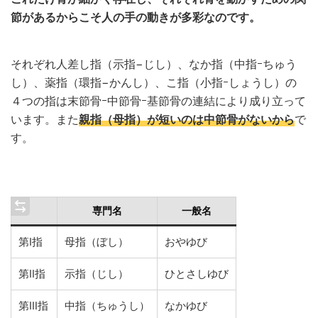
節があるからこそ人の手の動きが多彩なのです。
それぞれ人差し指（示指−じし）、なか指（中指ｰちゅう
し）、薬指（環指−かんし）、こ指（小指ｰしょうし）の
４つの指は末節骨ｰ中節骨ｰ基節骨の連結により成り立って
います。また
親指（母指）が短いのは中節骨がないから
で
す。
専門名
一般名
第Ⅰ指
母指（ぼし）
おやゆび
第Ⅱ指
示指（じし）
ひとさしゆび
第Ⅲ指
中指（ちゅうし）
なかゆび