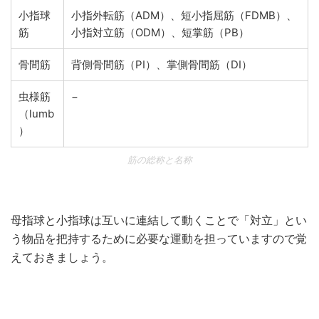
小指球
小指外転筋（ADM）、短小指屈筋（FDMB）、
筋
小指対立筋（ODM）、短掌筋（PB）
骨間筋
背側骨間筋（PI）、掌側骨間筋（DI）
虫様筋
−
（lumb
）
筋の総称と名称
母指球と小指球は互いに連結して動くことで「対立」とい
う物品を把持するために必要な運動を担っていますので覚
えておきましょう。