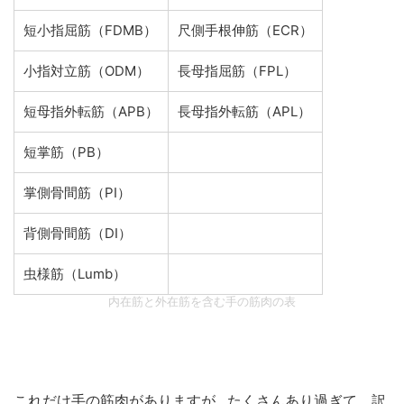
短小指屈筋（FDMB）
尺側手根伸筋（ECR）
小指対立筋（ODM）
長母指屈筋（FPL）
短母指外転筋（APB）
長母指外転筋（APL）
短掌筋（PB）
掌側骨間筋（PI）
背側骨間筋（DI）
虫様筋（Lumb）
内在筋と外在筋を含む手の筋肉の表
これだけ手の筋肉がありますが…たくさんあり過ぎて、訳