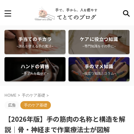
手当てのチカラ
ケアに役立つ知識
−誰もが使える手の魔法−
−専門知識をその手に−
ハンドの資格
手のマメ知識
−手で人を癒やす−
−役立つ知識とコラム−
HOME
>
手のケア基礎
>
広告
手のケア基礎
【2026年版】手の筋肉の名称と構造を解
説｜骨・神経まで作業療法士が図解